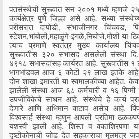
पतसंस्थेची सुरूवात सन २००१ मध्ये म्हणजे २५ वर्ष
कार्यक्षेत्र पुणे जिल्हा असे आहे. सध्या संस्थ
परीसरात दापोडी, संभाजीनगर चिंचवड, पि
स्टेशन,भांबोली,महाळुंगे-इंगळे,निघोजे,मोशी य
त्याच प्रमाणे स्वतंत्र मुख्य कार्यालय चिं
सुरूवातीस ३२० सभासद असलेली संस्था द
४९१८ सभासदांसह कार्यरत आहे. सुरूवातीस १
भागभांडवल आज ६ कोटी २९ लाख इतके आहे. त्य
दोन शाखा इमारती या स्वमालकीच्या आहेत. केव
झालेली संस्था आज ६८ कर्मचारी व १६ पिग्मी ए
उपजीविकेचे साधन आहे. संस्थेचे हे कार्य प
देणारे आणि अभिमान वाटाव असेच आहे. पिंपर
विश्वसार्ह संस्था म्हणुन आपली प्रतिमा ठळकप
यशस्वी झाली आहे. शिस्त व वक्तशिरपणा य
दृष्टीकोनाची जोड देत सहकाराचा मुलमंत्र ज