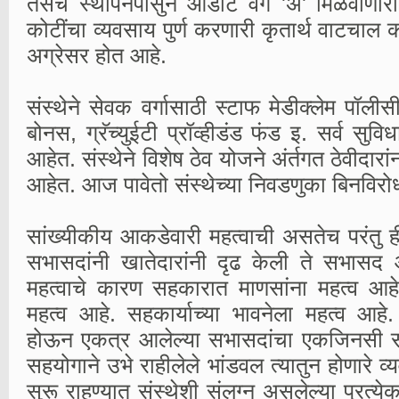
तसेच स्थापनेपासुन ऑडीट वर्ग 'अ' मिळवीणारी
कोटींचा व्यवसाय पुर्ण करणारी कृतार्थ वाटचाल क
अग्रेसर होत आहे.
संस्थेने सेवक वर्गासाठी स्टाफ मेडीक्लेम पॉली
बोनस, ग्रॅच्युईटी प्रॉव्हीडंड फंड इ. सर्व सुव
आहेत. संस्थेने विशेष ठेव योजने अंर्तगत ठेवीदारांन
आहेत. आज पावेतो संस्थेच्या निवडणुका बिनविरो
सांख्यीकीय आकडेवारी महत्वाची असतेच परंतु ह
सभासदांनी खातेदारांनी दृढ केली ते सभासद 
महत्वाचे कारण सहकारात माणसांना महत्व आहे.
महत्व आहे. सहकार्याच्या भावनेला महत्व आहे.
होऊन एकत्र आलेल्या सभासदांचा एकजिनसी सम
सहयोगाने उभे राहीलेले भांडवल त्यातुन होणारे व्
सुरू राहण्यात संस्थेशी संलग्न असलेल्या प्रत्य