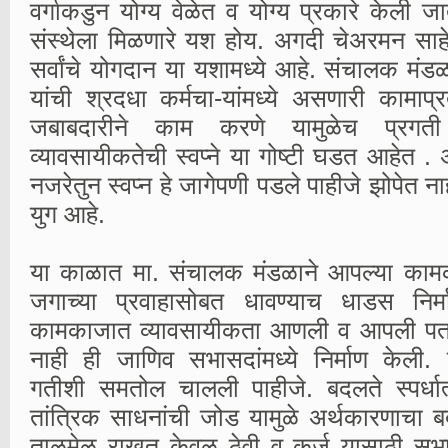
वर्गाकडुन योग्य वेळेत व योग्य प्रकारे केली जा
संस्थेला मिळणारे यश होय. अगदी चेअरमन साहेबा
सर्वांचे योगदान या यशामध्ये आहे. संचालक मं
यांची श्रदधा कर्मचा-यांमध्ये असणारी कामाप्रत
जबाबदारीने काम करणे यामुळेच प्रगती
व्यावसायीकतेची स्वप्ने या गोष्टी घडत आहेत . अ
नजरेतुन स्वप्न हे जागेपणी पडले पाहीजे झोपेत नाह
युग आहे.
या काळात मा. संचालक मंडळाने आपल्या काम
जगाच्या प्रवाहासोबत धावण्याच धाडस निर्म
कामकाजात व्यावसायीकता आणली व आपली पतसंस्
नाही ही जाणिव सभासदांमध्ये निर्माण केली. 
गतीशी समतोल चालली पाहीजे. बदलते स्पर्धा
तांत्रिक साधनांची जोड यामुळे अर्थकारणाचा 
ताळमेळ राखत केवळ ठेवी व कर्ज यासाठी सभा